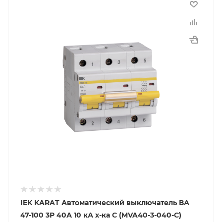
IEK KARAT Автоматический выключатель ВА
47-100 3Р 40А 10 кА х-ка С (MVA40-3-040-C)