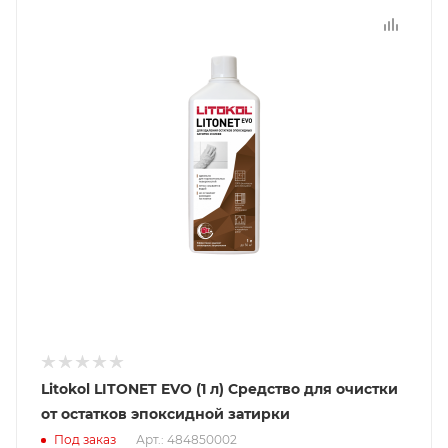
Litokol LITONET EVO (1 л) Средство для очистки
от остатков эпоксидной затирки
Под заказ
Арт.: 484850002