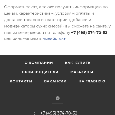
Оформить заказ, а также получить информацию по
ценам, характеристикам, условиям оплаты и
доставки товаров из категории «добавки и
модификаторы сухих смесей» вы сможете на сайте, у
наших менеджеров по телефону
+7 (495) 374-70-52
или написав нам в
онлайн-чат
.
О КОМПАНИИ
КАК КУПИТЬ
ПРОИЗВОДИТЕЛИ
МАГАЗИНЫ
КОНТАКТЫ
ВАКАНСИИ
НА ГЛАВНУЮ
+7 (495) 374-70-52