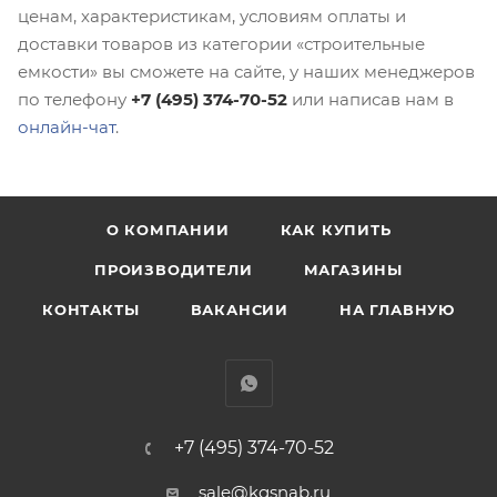
ценам, характеристикам, условиям оплаты и
доставки товаров из категории «строительные
емкости» вы сможете на сайте, у наших менеджеров
по телефону
+7 (495) 374-70-52
или написав нам в
онлайн-чат
.
О КОМПАНИИ
КАК КУПИТЬ
ПРОИЗВОДИТЕЛИ
МАГАЗИНЫ
КОНТАКТЫ
ВАКАНСИИ
НА ГЛАВНУЮ
+7 (495) 374-70-52
sale@kgsnab.ru