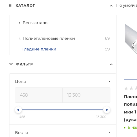
По умолч
КАТАЛОГ
Весь каталог
Полиэтиленовые пленки
69
Гладкие пленки
59
ФИЛЬТР
Цена
Плен
поли
мкм 1
458
13 300
(рукав
В на
Вес, кг