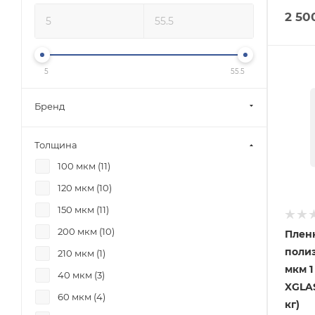
2 50
5
55.5
Бренд
Толщина
100 мкм (
11
)
120 мкм (
10
)
150 мкм (
11
)
200 мкм (
10
)
Плен
поли
210 мкм (
1
)
мкм 1
40 мкм (
3
)
XGLAS
60 мкм (
4
)
кг)