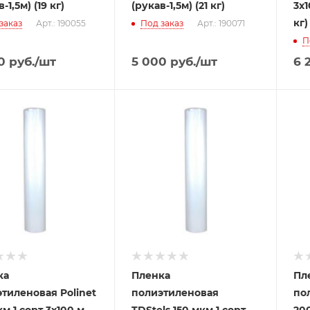
-1,5м) (19 кг)
(рукав-1,5м) (21 кг)
3x1
кг)
заказ
Арт.: 190055
Под заказ
Арт.: 190071
П
0
руб.
/шт
5 000
руб.
/шт
6 
ка
Пленка
Пл
тиленовая Polinet
полиэтиленовая
по
км 1 сорт 3x100 м
TDStels 150 мкм 1 сорт
200