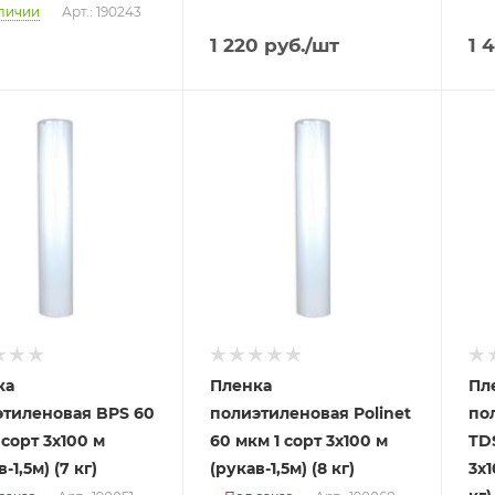
личии
Арт.: 190243
1 220
руб.
/шт
1 
ка
Пленка
Пл
этиленовая BPS 60
полиэтиленовая Polinet
по
 сорт 3x100 м
60 мкм 1 сорт 3x100 м
TDS
-1,5м) (7 кг)
(рукав-1,5м) (8 кг)
3x1