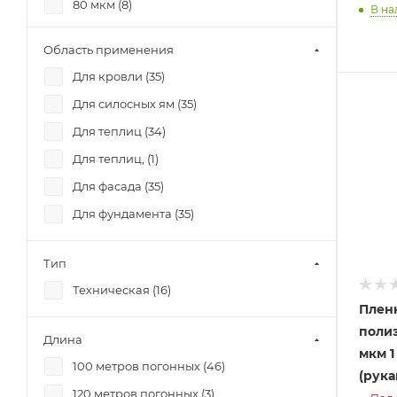
80 мкм (
8
)
В на
Область применения
Для кровли (
35
)
Для силосных ям (
35
)
Для теплиц (
34
)
Для теплиц, (
1
)
Для фасада (
35
)
Для фундамента (
35
)
Тип
Техническая (
16
)
Плен
поли
Длина
мкм 1
100 метров погонных (
46
)
(рукав
120 метров погонных (
3
)