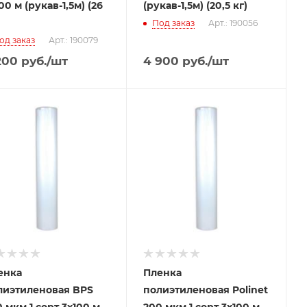
00 м (рукав-1,5м) (26
(рукав-1,5м) (20,5 кг)
Под заказ
Арт.: 190056
од заказ
Арт.: 190079
200
руб.
/шт
4 900
руб.
/шт
енка
Пленка
лиэтиленовая BPS
полиэтиленовая Polinet
 мкм 1 сорт 3x100 м
200 мкм 1 сорт 3x100 м