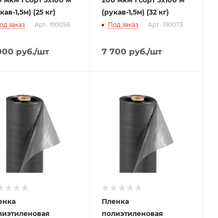
кав-1,5м) (25 кг)
(рукав-1,5м) (32 кг)
од заказ
Арт.: 190058
Под заказ
Арт.: 190073
000
руб.
/шт
7 700
руб.
/шт
енка
Пленка
лиэтиленовая
полиэтиленовая