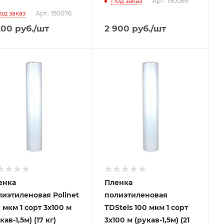
Под заказ
Арт.: 190069
од заказ
Арт.: 190076
200
руб.
/шт
2 900
руб.
/шт
енка
Пленка
лиэтиленовая Polinet
полиэтиленовая
 мкм 1 сорт 3x100 м
TDStels 100 мкм 1 сорт
кав-1,5м) (17 кг)
3x100 м (рукав-1,5м) (21