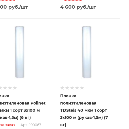
100
руб.
/шт
4 600
руб.
/шт
енка
Пленка
лиэтиленовая Polinet
полиэтиленовая
мкм 1 сорт 3x100 м
TDStels 40 мкм 1 сорт
кав-1,5м) (6 кг)
3x100 м (рукав-1,5м) (7
кг)
од заказ
Арт.: 190067