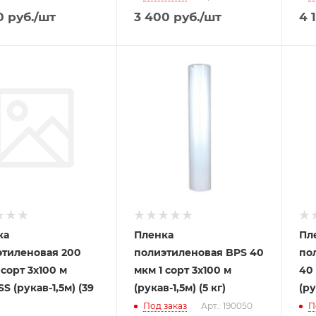
0
руб.
/шт
3 400
руб.
/шт
4 
ка
Пленка
Пл
этиленовая 200
полиэтиленовая BPS 40
по
 сорт 3x100 м
мкм 1 сорт 3x100 м
40 
S (рукав-1,5м) (39
(рукав-1,5м) (5 кг)
(ру
Под заказ
Арт.: 190050
П