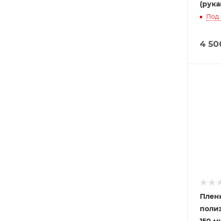
(рукав
Под 
4 50
Плен
полиэ
150 м