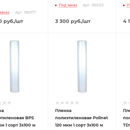
Под заказ
Арт.: 190053
П
заказ
Арт.: 190077
0
руб.
/шт
3 300
руб.
/шт
4 
ка
Пленка
Пл
этиленовая BPS
полиэтиленовая Polinet
по
км 1 сорт 3x100 м
120 мкм 1 сорт 3x100 м
TDS