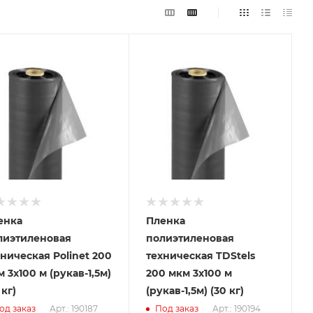
енка
Пленка
лиэтиленовая
полиэтиленовая
ническая Polinet 200
техническая TDStels
 3x100 м (рукав-1,5м)
200 мкм 3x100 м
 кг)
(рукав-1,5м) (30 кг)
од заказ
Арт.: 190187
Под заказ
Арт.: 190194