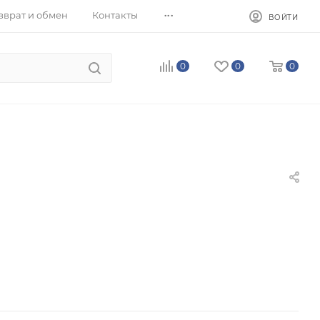
...
зврат и обмен
Контакты
ВОЙТИ
0
0
0