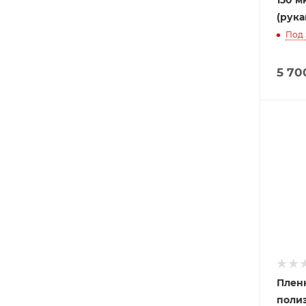
(рукав
Под 
5 70
Плен
поли