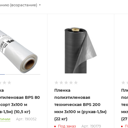
анию (возрастание)
ка
Пленка
Пл
этиленовая BPS 80
полиэтиленовая
по
 сорт 3x100 м
техническая BPS 200
тех
-1,5м) (10,5 кг)
мкм 3x100 м (рукав-1,5м)
мкм
(22 кг)
(27
личии
Арт.: 190052
Под заказ
Арт.: 190179
П