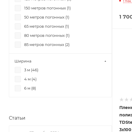
Под 
150 метров погонных (
1
)
1 70
50 метров погонных (
1
)
65 метров погонных (
1
)
80 метров погонных (
1
)
85 метров погонных (
2
)
Ширина
3 м (
46
)
4 м (
4
)
6 м (
8
)
Плен
поли
Статьи
TDSte
3x100 