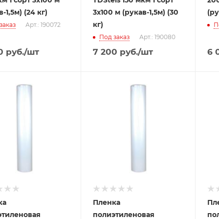
-1,5м) (24 кг)
3x100 м (рукав-1,5м) (30
(ру
кг)
заказ
Арт.: 190072
П
Под заказ
Арт.: 190080
0
руб.
/шт
7 200
руб.
/шт
6 
ка
Пленка
Пл
этиленовая
полиэтиленовая
по