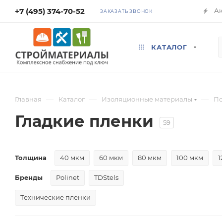
+7 (495) 374-70-52
А
ЗАКАЗАТЬ ЗВОНОК
КАТАЛОГ
—
—
—
Главная
Каталог
Изоляционные материалы
По
Гладкие пленки
59
Толщина
40 мкм
60 мкм
80 мкм
100 мкм
1
Бренды
Polinet
TDStels
Технические пленки