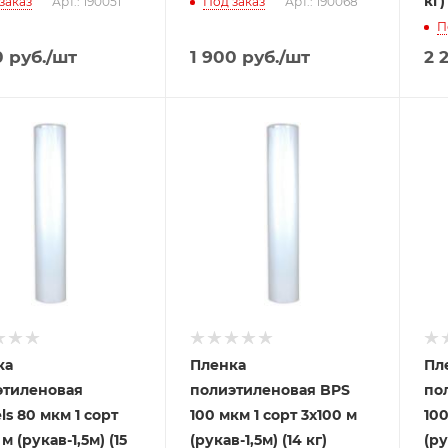
кг)
заказ
Арт.: 190051
Под заказ
Арт.: 190068
П
0
руб.
/шт
1 900
руб.
/шт
2 
ка
Пленка
Пл
этиленовая
полиэтиленовая BPS
по
ls 80 мкм 1 сорт
100 мкм 1 сорт 3x100 м
100
м (рукав-1,5м) (15
(рукав-1,5м) (14 кг)
(ру