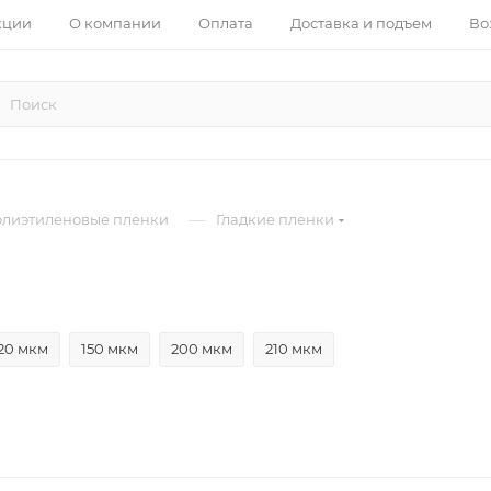
кции
О компании
Оплата
Доставка и подъем
Во
—
лиэтиленовые пленки
Гладкие пленки
20 мкм
150 мкм
200 мкм
210 мкм