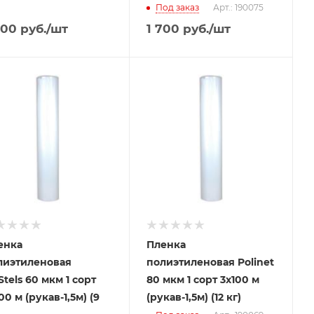
Под заказ
Арт.: 190075
400
руб.
/шт
1 700
руб.
/шт
енка
Пленка
лиэтиленовая
полиэтиленовая Polinet
tels 60 мкм 1 сорт
80 мкм 1 сорт 3x100 м
00 м (рукав-1,5м) (9
(рукав-1,5м) (12 кг)