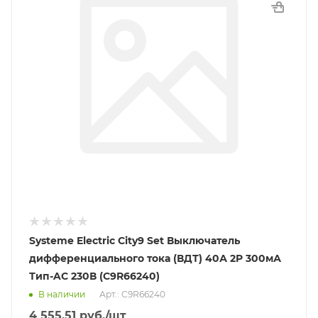
Systeme Electric City9 Set Выключатель
дифференциального тока (ВДТ) 40А 2P 300мА
Тип-AC 230В (C9R66240)
В наличии
Арт.: C9R66240
4 555.51
руб.
/шт