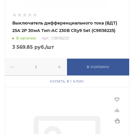
Выключатель дифференциального тока (ВДТ)
25А 2P 30мА Тип-AC 230В City9 Set (C9R36225)
В наличии
Арт.: C9R36225
3 569.85
руб.
/шт
В КОРЗИНУ
КУПИТЬ В 1 КЛИК