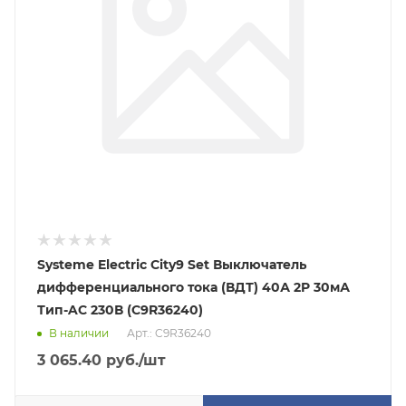
Systeme Electric City9 Set Выключатель
дифференциального тока (ВДТ) 40А 2P 30мА
Тип-AC 230В (C9R36240)
В наличии
Арт.: C9R36240
3 065.40
руб.
/шт