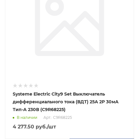
Systeme Electric City9 Set Выключатель
дифференциального тока (ВДТ) 25А 2P 30мА
Тип-A 230В (C9R68225)
В наличии
Арт.: C9R68225
4 277.50
руб.
/шт