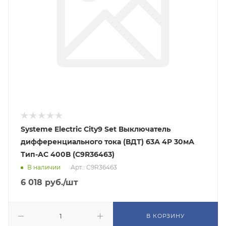
Systeme Electric City9 Set Выключатель
дифференциального тока (ВДТ) 63А 4P 30мА
Тип-AC 400В (C9R36463)
В наличии
Арт.: C9R36463
6 018
руб.
/шт
В КОРЗИНУ