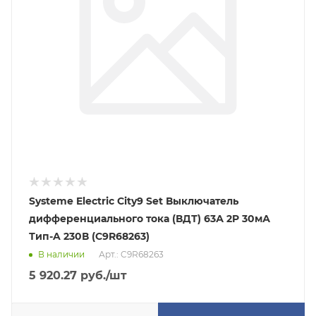
Systeme Electric City9 Set Выключатель
дифференциального тока (ВДТ) 63А 2P 30мА
Тип-A 230В (C9R68263)
В наличии
Арт.: C9R68263
5 920.27
руб.
/шт