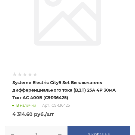
Systeme Electric City9 Set Выключатель
дифференциального тока (ВДТ) 25А 4P 30мА
Тип-AC 400В (C9R36425)
В наличии
Арт.: C9R36425
4 314.60
руб.
/шт
В КОРЗИНУ