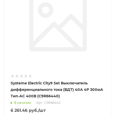
Systeme Electric City9 Set Выключатель
дифференциального тока (ВДТ) 40А 4P 300мА
Тип-AC 400В (C9R66440)
В наличии
Арт.: C9R66440
6 261.46
руб.
/шт