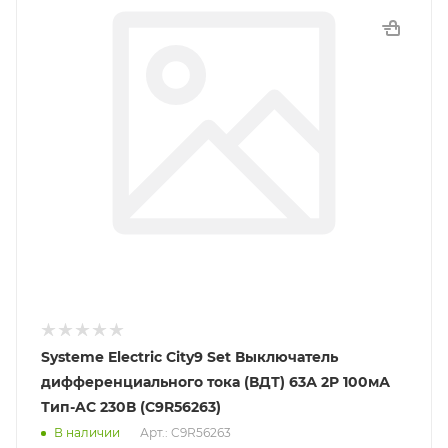
Systeme Electric City9 Set Выключатель
дифференциального тока (ВДТ) 63А 2P 100мА
Тип-AC 230В (C9R56263)
В наличии
Арт.: C9R56263