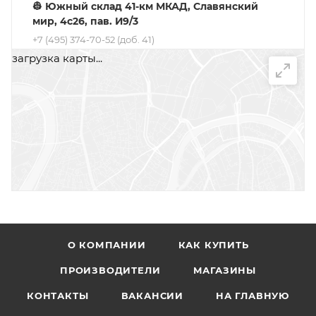
👷 Южный склад 41-км МКАД, Славянский
мир, 4с26, пав. И9/3
+7 (495) 374-70-52 (доб. 41)
+7 (965) 332-24-05
загрузка карты...
👨‍💻 Офис. Мини-склад, Москва, ул.
Дмитровское шоссе, 165к1 (ТЦ Бухта)
+7 (495) 374-70-52 (доб. 1)
О КОМПАНИИ
КАК КУПИТЬ
ПРОИЗВОДИТЕЛИ
МАГАЗИНЫ
КОНТАКТЫ
ВАКАНСИИ
НА ГЛАВНУЮ