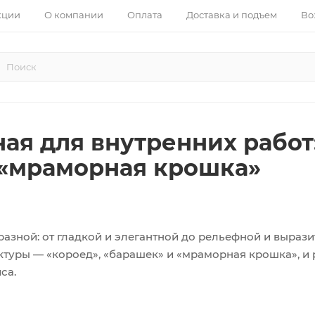
кции
О компании
Оплата
Доставка и подъем
Во
ая для внутренних работ
 «мраморная крошка»
зной: от гладкой и элегантной до рельефной и вырази
туры — «короед», «барашек» и «мраморная крошка», и 
са.