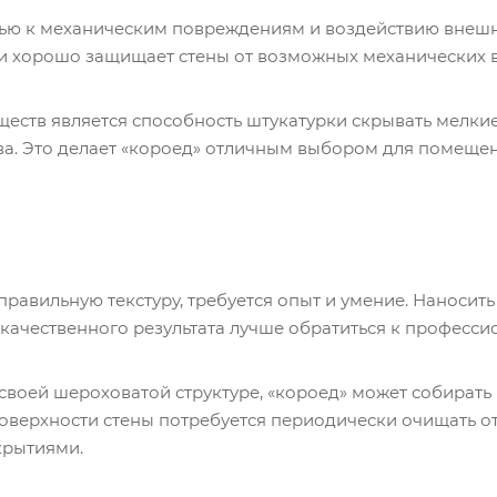
тью к механическим повреждениям и воздействию внешн
о и хорошо защищает стены от возможных механических в
еств является способность штукатурки скрывать мелкие
ва. Это делает «короед» отличным выбором для помеще
правильную текстуру, требуется опыт и умение. Наносить
качественного результата лучше обратиться к професси
своей шероховатой структуре, «короед» может собирать 
оверхности стены потребуется периодически очищать от
крытиями.