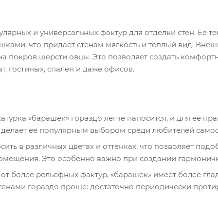
лярных и универсальных фактур для отделки стен. Ее т
ками, что придает стенам мягкость и теплый вид. Вне
на покров шерсти овцы. Это позволяет создать комфорт
 гостиных, спален и даже офисов.
катурка «барашек» гораздо легче наносится, и для ее п
о делает ее популярным выбором среди любителей самос
ть в различных цветах и оттенках, что позволяет подоб
омещения. Это особенно важно при создании гармоничн
от более рельефных фактур, «барашек» имеет более глад
 стенами гораздо проще: достаточно периодически проти