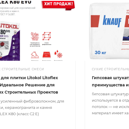
Е СТРОИТЕЛЬНЫЕ СМЕСИ
СУХИЕ СТРОИТЕЛЬН
для плитки Litokol Litoflex
Гипсовая штукат
 Идеальное Решение для
преимущества и
х Строительных Проектов
Гипсовая штукату
используется в от
, усиленный фиброволокном, для
потолок — не искл
ки, керамогранита и камня
материал имеет ха
LEX K80 (класс С2 E)