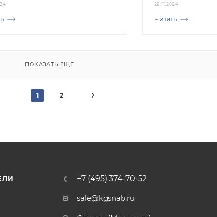
024
29.11.2024
ть
Читать
ПОКАЗАТЬ ЕЩЕ
1
2
+7 (495) 374-70-52
ЕЛИ
sale@kgsnab.ru