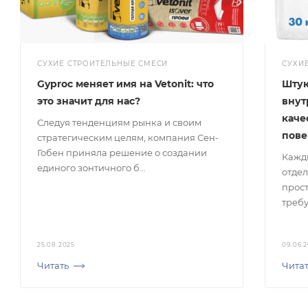
СУХИЕ СТРОИТЕЛЬНЫЕ СМЕСИ
СУХИ
Gyproc меняет имя на Vetonit: что
Штук
это значит для нас?
внут
каче
Следуя тенденциям рынка и своим
пове
стратегическим целям, компания Сен-
Гобен приняла решение о создании
Кажды
единого зонтичного б...
отдел
прост
требу
25.08.2025
09.06.
Читать
Чита