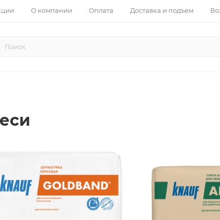
кции
О компании
Оплата
Доставка и подъем
Во
меси