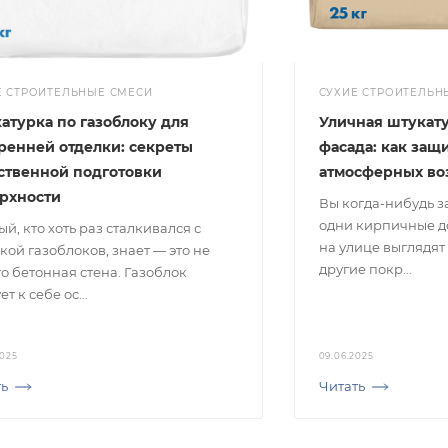
Е СТРОИТЕЛЬНЫЕ СМЕСИ
СУХИЕ СТРОИТЕЛЬН
атурка по газоблоку для
Уличная штукату
ренней отделки: секреты
фасада: как защ
ственной подготовки
атмосферных во
рхности
Вы когда-нибудь з
одни кирпичные до
й, кто хоть раз сталкивался с
на улице выглядят 
кой газоблоков, знает — это не
другие покр...
о бетонная стена. Газоблок
ет к себе ос...
2025
09.06.2025
ть
Читать