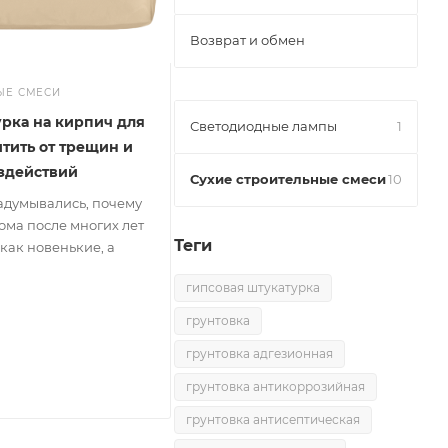
Возврат и обмен
ЫЕ СМЕСИ
рка на кирпич для
Светодиодные лампы
1
итить от трещин и
здействий
Сухие строительные смеси
10
адумывались, почему
ма после многих лет
Теги
как новенькие, а
гипсовая штукатурка
грунтовка
грунтовка адгезионная
грунтовка антикоррозийная
грунтовка антисептическая