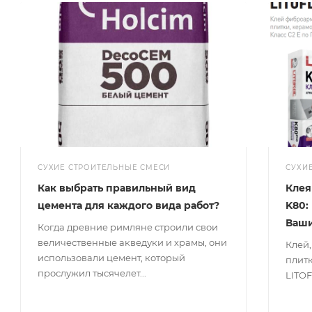
СУХИЕ СТРОИТЕЛЬНЫЕ СМЕСИ
СУХИ
Как выбрать правильный вид
Клея 
цемента для каждого вида работ?
K80:
Ваши
Когда древние римляне строили свои
величественные акведуки и храмы, они
Клей
использовали цемент, который
плит
прослужил тысячелет...
LITOF