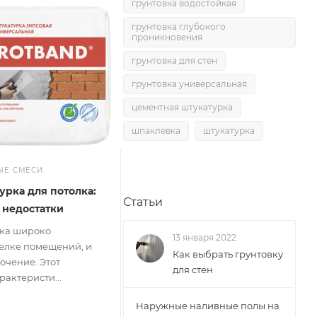
грунтовка водостойкая
грунтовка глубокого
проникновения
грунтовка для стен
грунтовка универсальная
цементная штукатурка
шпаклевка
штукатурка
ЫЕ СМЕСИ
урка для потолка:
Статьи
 недостатки
рка широко
13 января 2022
делке помещений, и
Как выбрать грунтовку
ючение. Этот
для стен
рактеристи...
Наружные наливные полы на