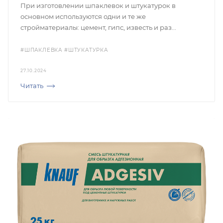
При изготовлении шпаклевок и штукатурок в
основном используются одни и те же
стройматериалы: цемент, гипс, известь и раз...
#ШПАКЛЕВКА
#ШТУКАТУРКА
27.10.2024
Читать