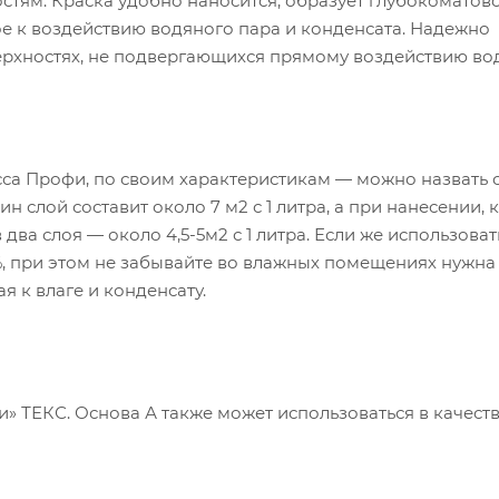
тям. Краска удобно наносится, образует глубокоматов
е к воздействию водяного пара и конденсата. Надежно
ерхностях, не подвергающихся прямому воздействию во
сса Профи, по своим характеристикам — можно назвать 
 слой составит около 7 м2 с 1 литра, а при нанесении, 
два слоя — около 4,5-5м2 с 1 литра. Если же использоват
5%, при этом не забывайте во влажных помещениях нужна
я к влаге и конденсату.
» ТЕКС. Основа А также может использоваться в качест