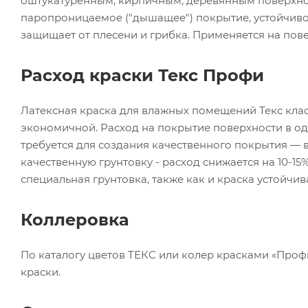
оштукатуренным, кирпичным, деревянным поверхнос
паропроницаемое ("дышащее") покрытие, устойчиво
защищает от плесени и грибка. Применяется на пов
Расход краски Текс Профи
Латексная краска для влажных помещений Текс кла
экономичной. Расход на покрытие поверхности в один
требуется для создания качественного покрытия — в 
качественную грунтовку - расход снижается на 10-1
специальная грунтовка, также как и краска устойчива
Коллеровка
По каталогу цветов ТЕКС или колер красками «Профи
краски.