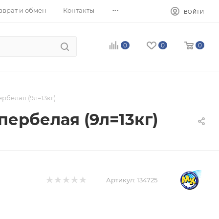
...
зврат и обмен
Контакты
ВОЙТИ
0
0
0
рбелая (9л=13кг)
пербелая (9л=13кг)
Артикул:
134725