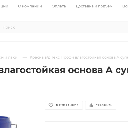
кции
О компании
Оплата
Доставка и подъем
Во
—
ки и лаки
Краска в/д Текс Профи влагостойкая основа А супе
влагостойкая основа А су
В ИЗБРАННОЕ
СРАВНИТЬ