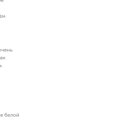
ое
ды.
очень
как
ь
ве белой