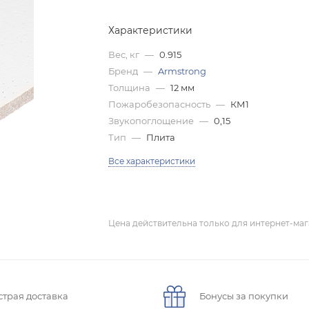
Характеристики
Вес, кг
—
0.915
Бренд
—
Armstrong
Толщина
—
12 мм
Пожаробезопасность
—
КМ1
Звукопоглощение
—
0,15
Тип
—
Плита
Все характеристики
Цена действительна только для интернет-маг
страя доставка
Бонусы за покупки