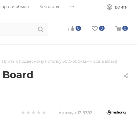
...
зврат и обмен
Контакты
ВОЙТИ
0
0
0
Плита к подвесному потолку 600х600х12мм Scala Board
 Board
Артикул:
13-9382