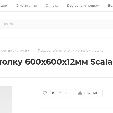
кции
О компании
Оплата
Доставка и подъем
Во
—
—
лочные системы
Подвесной потолок и комплектующие
толку 600х600х12мм Scala
В ИЗБРАННОЕ
СРАВНИТЬ