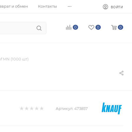
...
зврат и обмен
Контакты
ВОЙТИ
0
0
0
f MN (1000 шт)
Артикул:
473857