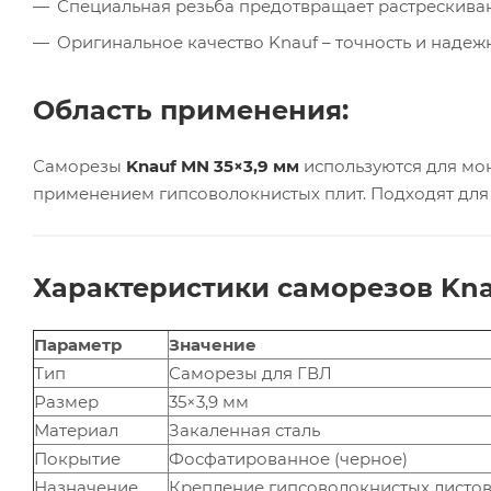
Специальная резьба предотвращает растрескиван
Оригинальное качество Knauf – точность и надежн
Область применения:
Саморезы
Knauf MN 35×3,9 мм
используются для мон
применением гипсоволокнистых плит. Подходят для 
Характеристики саморезов Kna
Параметр
Значение
Тип
Саморезы для ГВЛ
Размер
35×3,9 мм
Материал
Закаленная сталь
Покрытие
Фосфатированное (черное)
Назначение
Крепление гипсоволокнистых листо