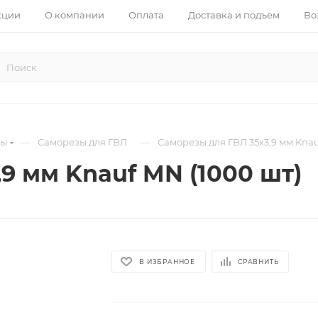
кции
О компании
Оплата
Доставка и подъем
Во
—
—
зы
Саморезы для ГВЛ
Саморезы для ГВЛ 35х3,9 мм Knau
9 мм Knauf MN (1000 шт)
В ИЗБРАННОЕ
СРАВНИТЬ