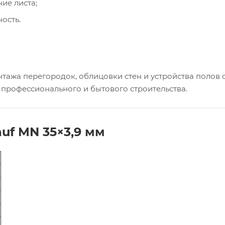
ие листа;
ость.
тажа перегородок, облицовки стен и устройства полов 
профессионального и бытового строительства.
uf MN 35×3,9 мм
в