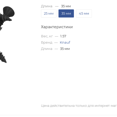
Длина
—
35 мм
25 мм
35 мм
45 мм
Характеристики
Вес, кг
—
1.57
Бренд
—
Knauf
Длина
—
35 мм
Цена действительна только для интернет-маг