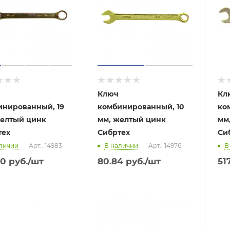
Ключ
Кл
инированный, 19
комбинированный, 10
ко
желтый цинк
мм, желтый цинк
мм
тех
Сибртех
Си
личии
Арт.: 14983
В наличии
Арт.: 14976
В
60
руб.
/шт
80.84
руб.
/шт
51