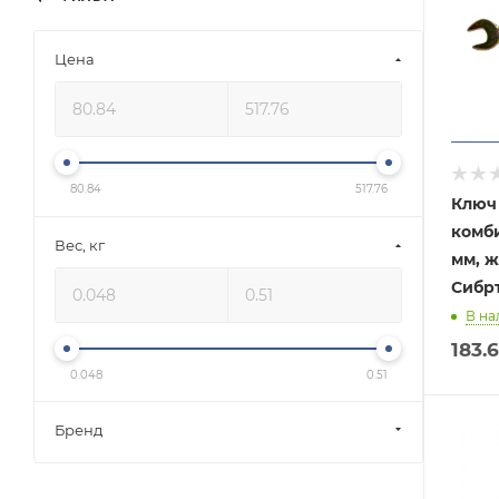
Цена
80.84
517.76
Ключ
комб
Вес, кг
мм, 
Сибр
В на
183.
0.048
0.51
Бренд