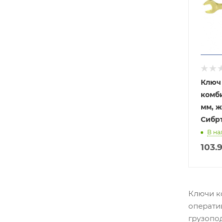
Ключ
комб
мм, 
Сибр
В на
103.
Ключи к
операти
грузопод