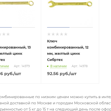
Ключ
инированный, 13
комбинированный, 12
желтый цинк
мм, желтый цинк
тех
Сибртех
личии
Арт.: 14979
В наличии
Арт.: 14978
96
руб.
/шт
92.56
руб.
/шт
омбинированные по низким ценам можно купить в интер
вной доставкой по Москве и городам Московской облас
ъемностью от 5 кг до 15 т на следующий день после офо