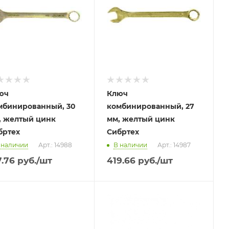
юч
Ключ
мбинированный, 30
комбинированный, 27
, желтый цинк
мм, желтый цинк
бртех
Сибртех
 наличии
Арт.: 14988
В наличии
Арт.: 14987
7.76
руб.
/шт
419.66
руб.
/шт