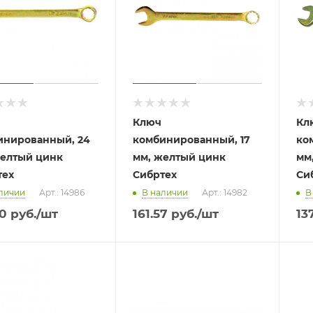
Ключ
Кл
инированный, 24
комбинированный, 17
ко
желтый цинк
мм, желтый цинк
мм
тех
Сибртех
Си
личии
Арт.: 14986
В наличии
Арт.: 14982
В
30
руб.
/шт
161.57
руб.
/шт
13