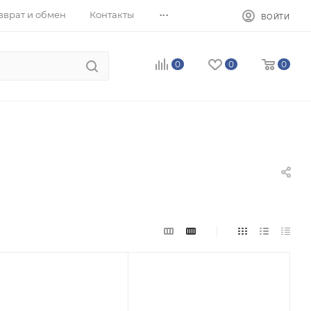
...
зврат и обмен
Контакты
ВОЙТИ
0
0
0