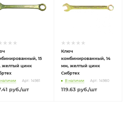
юч
Ключ
мбинированный, 15
комбинированный, 14
, желтый цинк
мм, желтый цинк
бртех
Сибртех
 наличии
Арт.: 14981
В наличии
Арт.: 14980
7.41
руб.
/шт
119.63
руб.
/шт