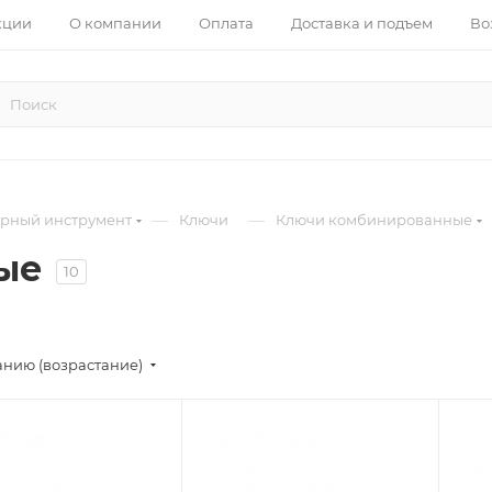
кции
О компании
Оплата
Доставка и подъем
Во
—
—
арный инструмент
Ключи
Ключи комбинированные
ые
10
анию (возрастание)