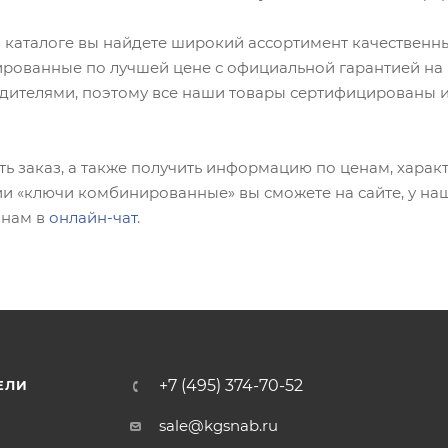
 каталоге вы найдете широкий ассортимент качественны
рованные по лучшей цене с официальной гарантией на
дителями, поэтому все наши товары сертифицированы и
ь заказ, а также получить информацию по ценам, характ
ии «ключи комбинированные» вы сможете на сайте, у н
 нам в
онлайн-чат
.
+7 (495) 374-70-52
ЕЛИ
sale@kgsnab.ru